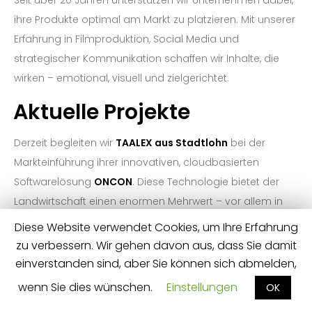
Seit über 20 Jahren unterstützen wir Unternehmen dabei,
ihre Produkte optimal am Markt zu platzieren. Mit unserer
REFERENZEN
Erfahrung in Filmproduktion, Social Media und
strategischer Kommunikation schaffen wir Inhalte, die
KONTAKT
wirken – emotional, visuell und zielgerichtet.
Aktuelle Projekte
Derzeit begleiten wir
TAALEX aus Stadtlohn
bei der
Markteinführung ihrer innovativen, cloudbasierten
Softwarelösung
ONCON
. Diese Technologie bietet der
Landwirtschaft einen enormen Mehrwert – vor allem in
den Bereichen
Zeitersparnis
und
Kostenreduktion
.
Diese Website verwendet Cookies, um Ihre Erfahrung
Unsere Aufgabe: Den Film produzieren und die Inhalte so
zu verbessern. Wir gehen davon aus, dass Sie damit
platzieren, dass sie bei der Zielgruppe ankommen und
einverstanden sind, aber Sie können sich abmelden,
überzeugen.
wenn Sie dies wünschen.
Einstellungen
OK